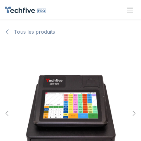
Se rendre au contenu
Tous les produits